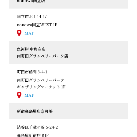
nonowa国立店
国立市北 1-14-17
nonowa国立WEST 1F
MAP
魚河岸 中與商店
南町田グランベリーパーク店
町田市鶴間 3-4-1
南町田グランベリーパーク
ギャザリングマーケット 1F
MAP
新宿高島屋店奈可嶋
渋谷区千駄ケ谷 5-24-2
高島屋新宿店 B1F