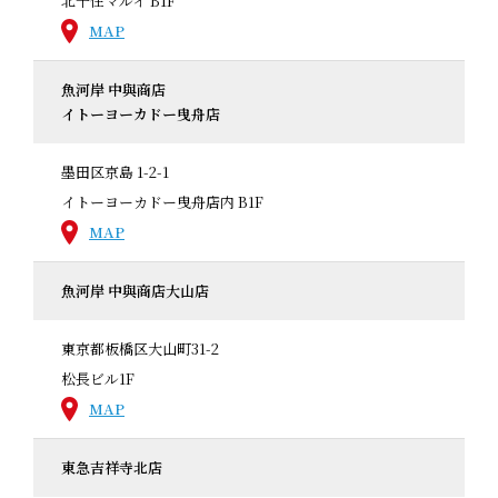
北千住マルイ B1F
MAP
魚河岸 中與商店
イトーヨーカドー曳舟店
墨田区京島 1-2-1
イトーヨーカドー曳舟店内 B1F
MAP
魚河岸 中與商店大山店
東京都板橋区大山町31-2
松長ビル1F
MAP
東急吉祥寺北店