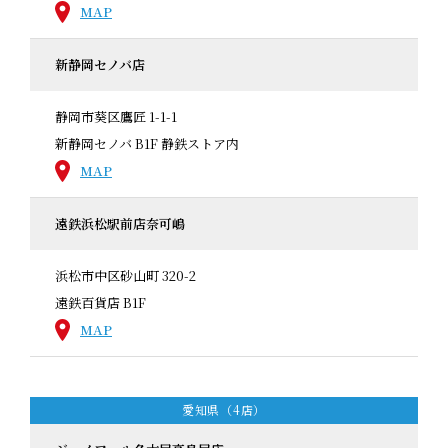
MAP
新静岡セノバ店
静岡市葵区鷹匠 1-1-1
新静岡セノバ B1F 静鉄ストア内
MAP
遠鉄浜松駅前店奈可嶋
浜松市中区砂山町 320-2
遠鉄百貨店 B1F
MAP
愛知県（4店）