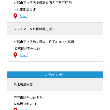
京都市下京区四条通高倉西入立売西町 79
大丸京都店 B1F
MAP
ジェイアール京都伊勢丹店
京都市下京区烏丸通塩小路下ル東塩小路町
JR 京都伊勢丹 B2F
MAP
大阪府（1店）
泉北高島屋店
堺市南区茶山台 1-3-1
高島屋泉北店 1F