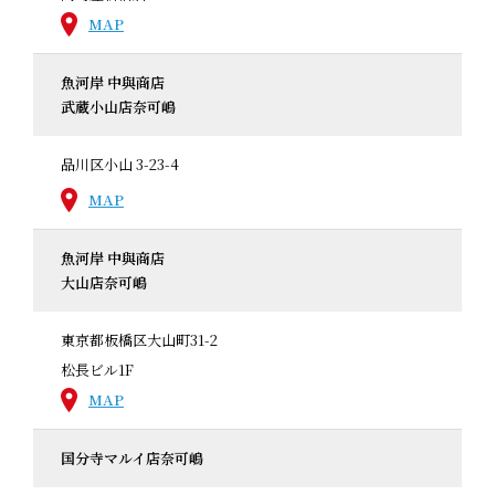
MAP
魚河岸 中與商店
武蔵小山店奈可嶋
品川区小山 3-23-4
MAP
魚河岸 中與商店
大山店奈可嶋
東京都板橋区大山町31-2
松長ビル1F
MAP
国分寺マルイ店奈可嶋