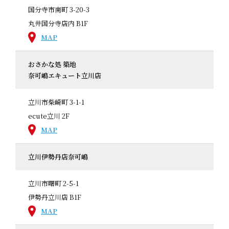
国分寺市南町 3-20-3
丸井国分寺店内 B1F
MAP
おさかな処 築地
奈可嶋エキュート立川店
立川市柴崎町 3-1-1
ecute立川 2F
MAP
立川伊勢丹店奈可嶋
立川市曙町 2-5-1
伊勢丹立川店 B1F
MAP