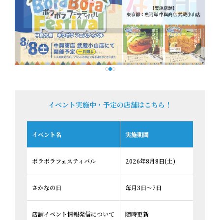
イベント実施中・予定の店舗はこちら！
イベント名
実施期間
実施店
ボラボラフェスティバル
2026年8月8日(土)
魚河岸
さかなの日
毎月3日～7日
小売各
店舗イベント情報発信について
随時更新
小売各