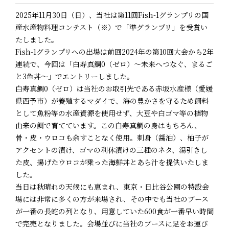
2025年11月30日（日）、当社は第11回Fish-1グランプリの国
産水産物料理コンテスト（※）で「準グランプリ」を受賞い
たしました。
Fish-1グランプリへの出場は前回2024年の第10回大会から2年
連続で、今回は「白寿真鯛0（ゼロ）～未来へつなぐ、まるご
と3色丼～」でエントリーしました。
白寿真鯛0（ゼロ）は当社のお取引先である赤坂水産様（愛媛
県西予市）が養殖するマダイで、海の豊かさを守るため飼料
として魚粉等の水産資源を使用せず、大豆や白ゴマ等の植物
由来の餌で育てています。この白寿真鯛の身はもちろん、
骨・皮・ウロコも余すことなく使用。刺身（醤油）、柚子が
アクセントの漬け、ゴマの利休漬けの三種のネタ、湯引きし
た皮、揚げたウロコが乗った海鮮丼とあら汁を提供いたしま
した。
当日は秋晴れの天候にも恵まれ、東京・日比谷公園の特設会
場には非常に多くの方が来場され、その中でも当社のブース
が一番の長蛇の列となり、用意していた600食が一番早い時間
で完売となりました。会場並びに当社のブースに足をお運び