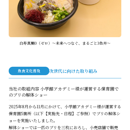
白寿真鯛0（ゼロ）～未来へつなぐ、まるごと3色丼～
魚食文化普及
次世代に向けた取り組み
当社の取組内容 小学館アカデミー様が運営する保育園で
のブリの解体ショー
2025年8月から11月にかけて、小学館アカデミー様が運営する
保育園5箇所（以下【実施先・日程】ご参照）でブリの解体シ
ョーを実施いたしました。
解体ショーでは一匹のブリを三枚におろし、小売店舗で販売