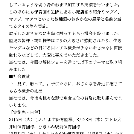
しているような切り身の形まで加工する実演を行いました。
このほかにも保育園の近隣にある小売店舗の紹介やマダイ、
マアジ、マダコといった数種類のおさかなの展示と名前を当
てるクイズ等を実施。
展示したおさかなに実際に触ってもらう機会も設けました。
園児の皆様・親御様等はブリの大きさに感動されたり、生き
たマダコなどの日ごろ目にする機会が少ないおさかなに直接
触れるなどして、大変に喜んでいただきました。
当社では、今回の解体ショーを通じて以下のテーマに取り組
みました。
■社会貢献
⇒「見て、触って」。子供たちに、おさかなを身近に感じて
もらう機会の創出
当社では、今後も様々な形で魚食文化の普及に取り組んでま
いります。
【実施先・日程】
8月5日（火）しんとよす保育園様、8月28日（木）アトレ大
井町保育園様、ひきふね駅前保育園様
10月11日（土）ふたこたまがわ保育園様、11月8日（土）むさ