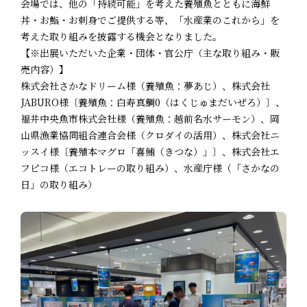
会場では、他の「持続可能」を考えた養殖魚とともに海鮮
丼・お鮨・お刺身でご提供する等、「水産業のこれから」を
考えた取り組みを披露する機会となりました。
【※出展いただいた企業・団体・官公庁（主な取り組み・販
売内容）】
株式会社さかなドリーム様（養殖魚：夢あじ）、株式会社
JABURO様〔養殖魚：白寿真鯛0（はくじゅまだいぜろ）〕、
福井中央魚市株式会社様（養殖魚：越前名水サーモン）、岡
山県漁業協同組合連合会様（クロダイの活用）、株式会社ニ
ッスイ様〔養殖本マグロ「喜鮪（きつな）」〕、株式会社エ
フピコ様（エコトレーの取り組み）、水産庁様（「さかなの
日」の取り組み）