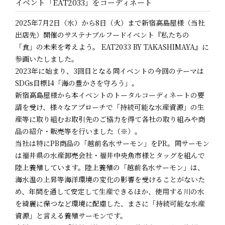
イベント「EAT2033」をコーディネート
2025年7月2日（水）から8日（火）まで新宿高島屋様（当社
出店先）開催のサステナブルフードイベント『私たちの
「食」の未来を考えよう。 EAT2033 BY TAKASHIMAYA』に
参画いたしました。
2023年に始まり、3回目となる同イベントの今回のテーマは
SDGs目標14「海の豊かさを守ろう」。
新宿高島屋様から本イベントのトータルコーディネートの要
請を受け、様々なアプローチで「持続可能な水産資源」の生
産等に取り組むお取引先のご協力を得て各社の取り組みや商
品の紹介・販売等を行いました（※）。
当社は特にPB商品の「越前名水サーモン」をPR。同サーモン
は福井県の水産卸売会社・福井中央魚市様とタッグを組んで
陸上養殖しています。陸上養殖の「越前名水サーモン」は、
海水温の上昇等海洋環境の変化の影響を受けることがないた
め、年間を通して安定して生産できるほか、使用する川の水
を綺麗に保つなど環境に配慮した、まさに「持続可能な水産
資源」と言える養殖サーモンです。