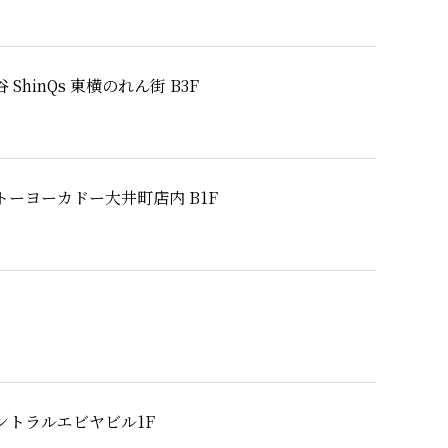
 ShinQs 東横のれん街 B3F
トーヨーカドー大井町店内 B1F
ントラルエビヤビル1F