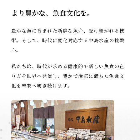
より豊かな、魚食文化を。
豊かな海に育まれた
新鮮な魚介、受け継がれる技
術。
そして、時代に変化対応する
中島水産の挑戦
心。
私たちは、時代が求める健康的で
新しい魚食の在
り方を世界へ発信し、
豊かで活気に満ちた魚食文
化を
未来へ紡ぎ続けます。