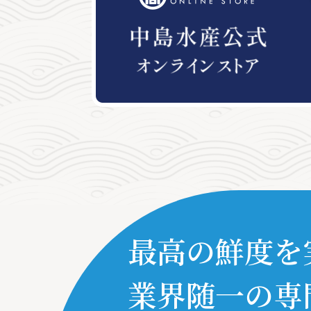
最高の鮮度を
業界随一
の専