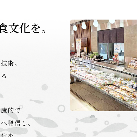
食文化を。
る技術。
する
健康的で
界へ発信し、
文化を