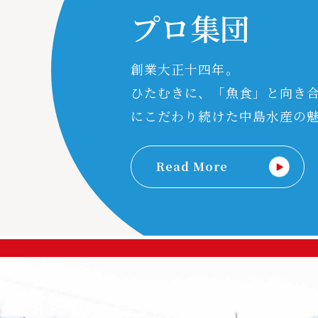
プロ集団
創業大正十四年。
ひたむきに、「魚食」と向き
にこだわり続けた中島水産の
Read More